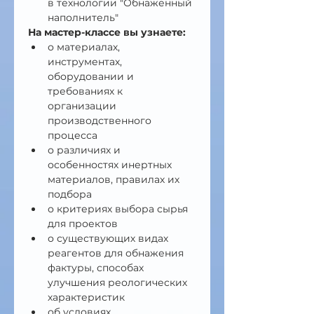
в технологии "Обнаженный 
наполнитель"
На мастер-классе вы узнаете:
о материалах, 
инструментах, 
оборудовании и 
требованиях к 
организации 
производственного 
процесса
о различиях и 
особенностях инертных 
материалов, правилах их 
подбора
о критериях выбора сырья 
для проектов
о существующих видах 
реагентов для обнажения 
фактуры, способах 
улучшения реологических 
характеристик
об условиях 