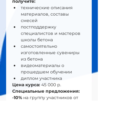
получите:
технические описания 
материалов, составы 
смесей
постподдержку 
специалистов и мастеров 
школы бетона
самостоятельно 
изготовленные сувениры 
из бетона
видеоматериалы о 
прошедшем обучении
диплом участника
Цена курса: 
45 000 р.
Cпециальные предложения:
-10%
 на группу участников от 
двух человек
-10%
 при покупке от 2-х билетов
-20%
 при покупке 3-х билетов 
на все 3 мастер-класса.
-20%
 для участников 
предыдущих предыдущих 