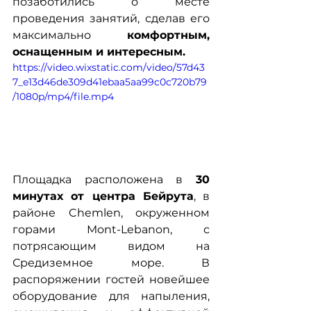
позаботились о месте 
проведения занятий, сделав его 
максимально 
комфортным, 
оснащенным и интересным. 
https://video.wixstatic.com/video/57d43
7_e13d46de309d41ebaa5aa99c0c720b79
/1080p/mp4/file.mp4
Площадка расположена в 
30 
минутах от центра Бейрута
, в 
районе Chemlen, окруженном 
горами Mont-Lebanon, с 
потрясающим видом на 
Средиземное море. В 
распоряжении гостей новейшее 
оборудование для напыления, 