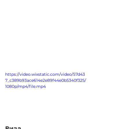
https://video.wixstatic.com/video/57d43
7_c389b93ace614e2e89f44e0b5340f325/
1080p/mp4/file.mp4