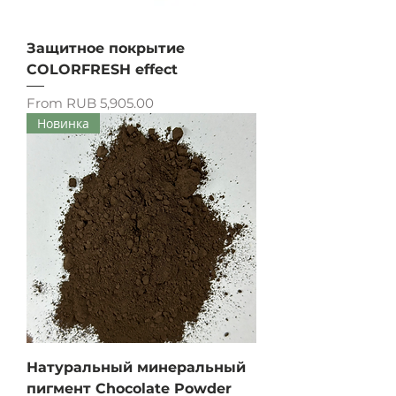
Защитное покрытие
COLORFRESH effect
Sale Price
From
RUB 5,905.00
Новинка
Натуральный минеральный
пигмент Chocolate Powder