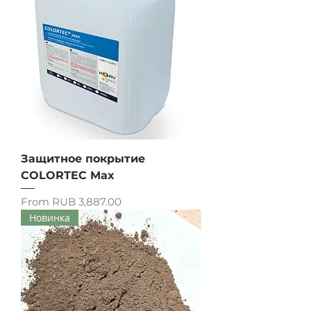
Защитное покрытие
COLORTEC Max
Sale Price
From
RUB 3,887.00
Новинка