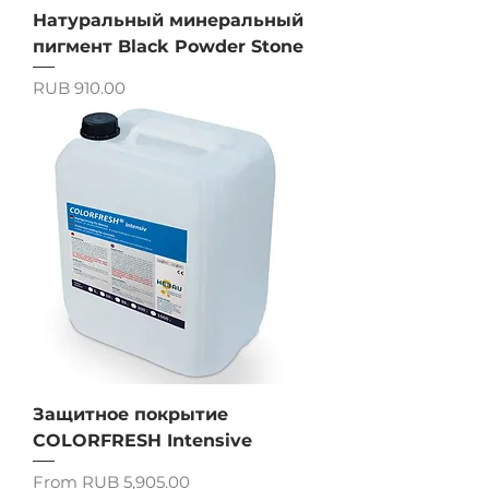
Натуральный минеральный
пигмент Black Powder Stone
Price
RUB 910.00
Защитное покрытие
COLORFRESH Intensive
Sale Price
From
RUB 5,905.00