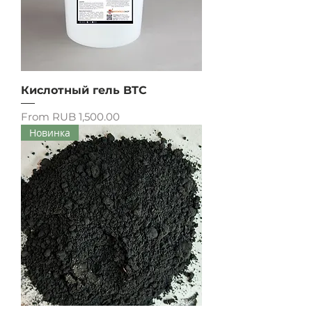
Кислотный гель BTC
Sale Price
From
RUB 1,500.00
Новинка