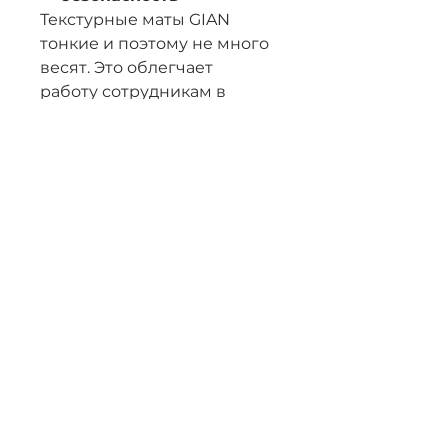
Текстурные маты GIAN
тонкие и поэтому не много
весят. Это облегчает
работу сотрудникам в
сборных железобетонных
компаниях. Клей не
содержит растворителей,
что делает его
экологически чистым.
Технические
характеристики
Возможные варианты
ширины рулона: 2050-
2200 мм
Длина рулона: 50 м
Цена: за 1 м кв.
Blog