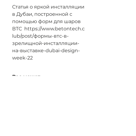
Статья о яркой инсталляции
в Дубаи, построенной с
помощью форм для шаров
ВТС https://www.betontech.c
lub/post/формы-втс-в-
зрелищной-инсталляции-
на-выставке-dubai-design-
week-22
Вас может
заинтересовать:
Форма EGG
Полезный раздел:
Из чего сделана форма
Видео о работе с
формой ВТС