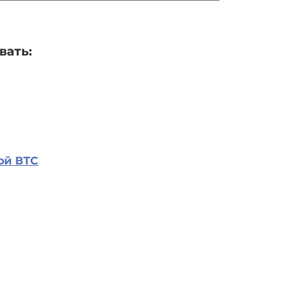
вать:
ой ВТС
98095,
city St. Petersburg
Score
B Shvetsova street
Training