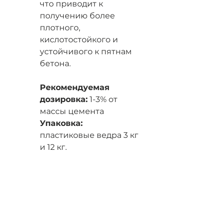
что приводит к
получению более
плотного,
кислотостойкого и
устойчивого к пятнам
бетона.
Рекомендуемая
дозировка:
1-3% от
массы цемента​
Упаковка:
пластиковые ведра 3 кг
и 12 кг.
СПОСОБ ПРИМЕНЕНИЯ
Дозировка Р-53 составляет
РАСХОД
от 1 до 3% от массы цемента.
При необходимости