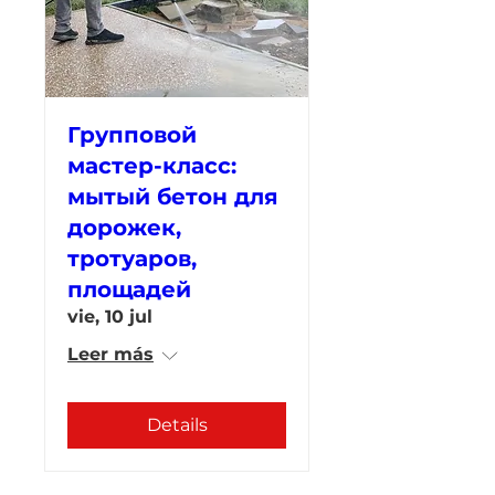
Групповой
мастер-класс:
мытый бетон для
дорожек,
тротуаров,
площадей
vie, 10 jul
Leer más
Details