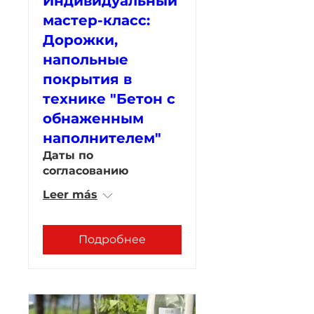
Индивидуальный
мастер-класс:
Дорожки,
напольные
покрытия в
технике "Бетон с
обнаженным
наполнителем"
Даты по
согласованию
Leer más
Подробнее