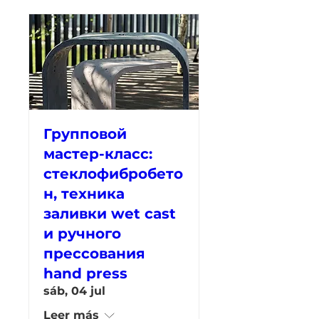
Групповой
мастер-класс:
стеклофибробето
н, техника
заливки wet cast
и ручного
прессования
hand press
sáb, 04 jul
Leer más