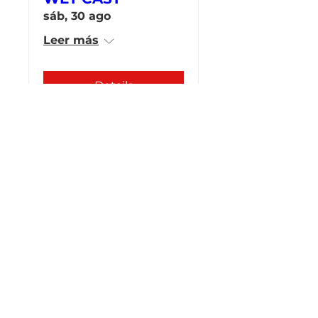
sáb, 30 ago
Leer más
Details
Clase magistral:
hormigón de fibra
de vidrio para