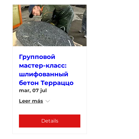
Групповой
мастер-класс:
шлифованный
бетон Терраццо
mar, 07 jul
Leer más
Details