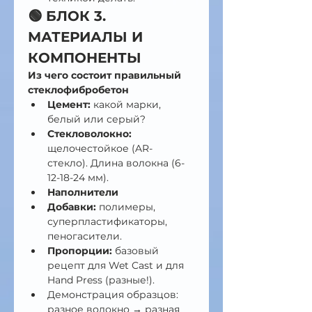
🟢 БЛОК 3. 
МАТЕРИАЛЫ И 
КОМПОНЕНТЫ 
Из чего состоит правильный 
стеклофибробетон
Цемент:
 какой марки, 
белый или серый?
Стекловолокно:
щелочестойкое (AR-
стекло). Длина волокна (6-
12-18-24 мм).
Наполнители
Добавки:
 полимеры, 
суперпластификаторы, 
пеногасители.
Пропорции:
 базовый 
рецепт для Wet Cast и для 
Hand Press (разные!).
Демонстрация образцов: 
разное волокно → разная 