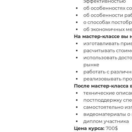
эффективностью
об особенностях со
об особенности ра
о способах постоб
об экономичных мет
На мастер-классе вы 
изготавливать при
расчитывать стоим
использовать дост
рынке
работать с разли
реализовывать про
После мастер-класса 
технические описа
постподдержку спе
самостоятельно из
видеоматериалы о
диплом участника
Цена курса: 
700$