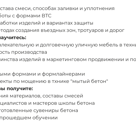
става смеси, способах заливки и уплотнения
боты с формами ВТС
работки изделий и вариантах защиты
одах создания въездных зон, тротуаров и дорог
научитесь:
влекательную и долговечную уличную мебель в техн
ость производства
оинства изделий в маркетинговом продвижении и п
чными формами и формлайнерами
екты по мощению в тхнике "мытый бетон"
вы получите:
ния материалов, составы смесей
циалистов и мастеров школы бетона
готовленные сувениры бетона
 прошедшем обучении