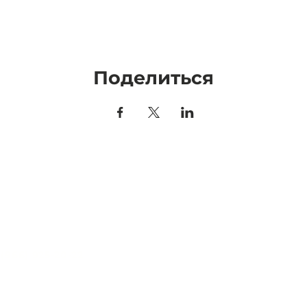
Поделиться
98095,
г. Санкт-Петербург
Магазин
.Швецова дом 23Б
Обучение
 (966) 925-20-22
События
(966) 925-20-22
Часто задаваемые вопро
fo@betontech.club
Для рекламодателей