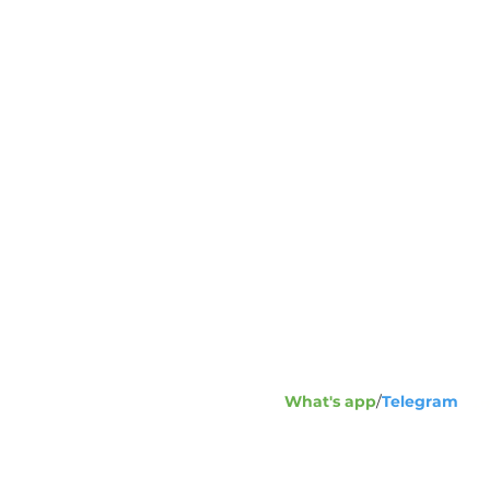
Адрес:
1
ул
+7
Телефон
What's app
/
Telegram
+7
in
Напишите нам: