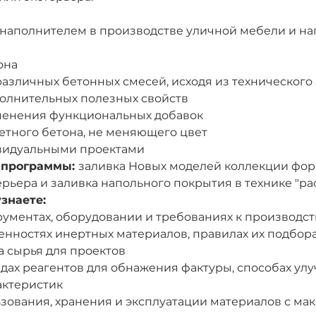
м наполнителем в производстве уличной мебели и н
она
 различных бетонных смесей, исходя из технического
полнительных полезных свойств
именения функциональных добавок
ветного бетона, не меняющего цвет
ивидуальными проектами
 программы: 
заливка Новых моделей коллекции форм
рьера и заливка напольного покрытия в технике "ра
знаете:
трументах, оборудовании и требованиях к произво
енностях инертных материалов, правилах их подбор
а сырья для проектов
дах реагентов для обнажения фактуры, способах ул
актеристик
ьзования, хранения и эксплуатации материалов с ма