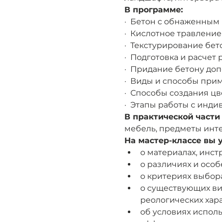
В программе:
·  Бетон с обнаженны
·  Кислотное травление
·  Текстурирование бет
·  Подготовка и расчет
·  Придание бетону до
·  Виды и способы пр
·  Способы создания ц
·  Этапы работы с инд
В практической части
мебель, предметы инте
На мастер-классе вы у
о материалах, инс
о различиях и особ
о критериях выбор
о существующих ви
реологических хар
об условиях испол