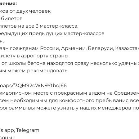
жения:
ков от двух человек
х билетов
илетов на все 3 мастер-класса.
предыдущих предыдущих мастер-классов
я.
иван гражданам России, Армении, Беларуси, Казахстан
илету в аэропорту страны.
о от школы бетона находятся сразу несколько удачны
мы можем рекомендовать.
l/maps/f3QM92cWN9Ytboj66
живописном месте с прекрасным видом на Средизем
сем необходимым для комфортного пребывания все
рограммы вы можете узнать у наших менеджеров по
's app, Telegram
оны :