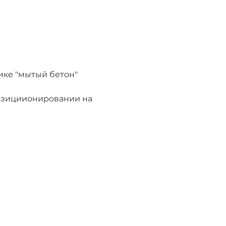
ике "мытый бетон"
озициионировании на 