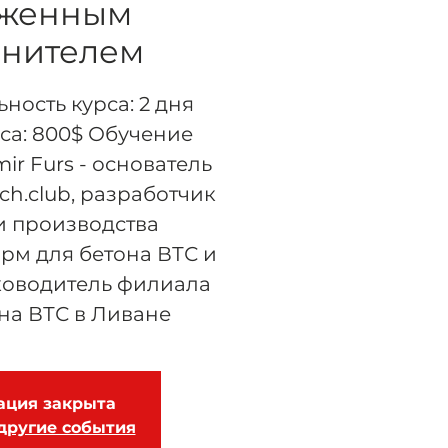
женным
лнителем
ость курса: 2 дня
са: 800$ Обучение
ir Furs - основатель
ch.club, разработчик
и производства
рм для бетона ВТС и
уководитель филиала
на ВТС в Ливане
ация закрыта
другие события