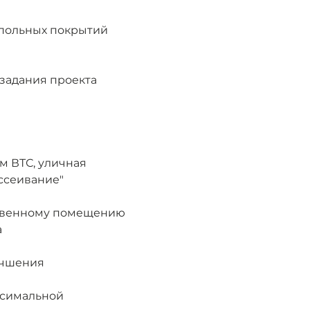
апольных покрытий
 задания проекта
 ВТС, уличная 
ссеивание"
дственному помещению
а
учшения 
ксимальной 