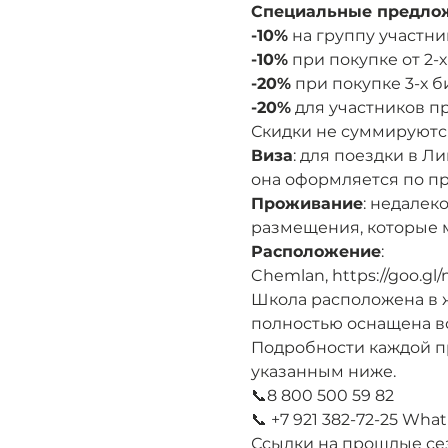
Cпециальные предло
-10%
 на группу участни
-10%
 при покупке от 2-
-20%
 при покупке 3-х б
-20%
 для участников 
Скидки не суммируютс
Виза
: для поездки в Л
она оформляется по пр
Проживание
: недалек
размещения, которые 
Расположение
:
Chemlan, https://goo.g
Школа расположена в 
полностью оснащена в
Подробности каждой п
указанным ниже.
📞8 800 500 59 82
📞 +7 921 382-72-25 What
Ссылки на прошлые сез