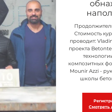
обна
напо
Продолжительн
Стоимость кур
проводит: Vladim
проекта Betonte
технологи
композитных фо
Mounir Azzi - р
школы бето
Регистр
Смотреть 