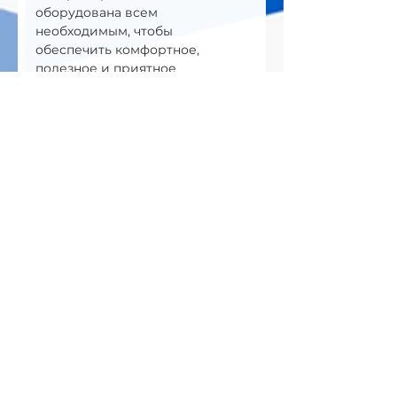
оборудована всем 
необходимым, чтобы 
обеспечить комфортное, 
полезное и приятное 
пребывание для всех гостей.
Адрес:
195000, г.Санкт-Петербург,
ул.Швецова 23Б
8 (800) 500 59 82 8
info@betontech.club
Билеты
Продажа завершена
Тип билета
Билет на мастер-
класс