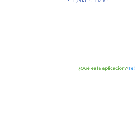
Цена: за 1 м кв.
Dirección:
1
Ca
+7
Telefax
¿Qué es la aplicación?
/
Te
+7
in
Escríbenos: