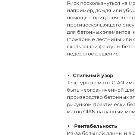
Риск поскользнуться на м
например, дождя или убо
помощью придания сборн
противоскользящего рисун
для бетонных элементов, к
(пожарные лестницы или 
скользящей фактуры бетон
недорогое решение.
Стильный узор
Текстурные маты GIAN име
быть неограниченной дли
производство бетонных э
рисунком практически без
матов GIAN на данный моме
Рентабельность
Из-за большой длины и в