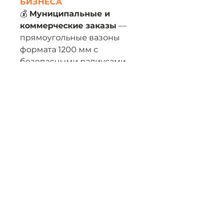
БИЗНЕСА
💰
Муниципальные и
коммерческие заказы
—
прямоугольные вазоны
формата 1200 мм с
безопасными радиусами
востребованы в тендерах
на благоустройство
городских пространств и в
проектах крупных
застройщиков.
📦
Низкий процент брака
при транспортировке
—
радиусные углы
значительно снижают риск
сколов при доставке
крупногабаритных изделий.
🔄
Масштабирование
—
форма позволяет выйти в