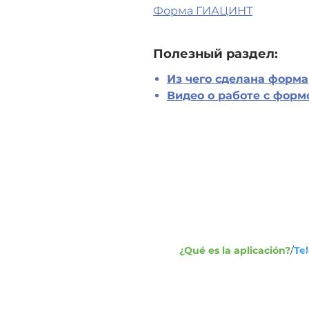
Форма ГИАЦИНТ
Полезный раздел:
Из чего сделана форма
Видео о работе с форм
Dirección:
1
Ca
+7
Telefax
¿Qué es la aplicación?
/
Te
+7
in
Escríbenos: