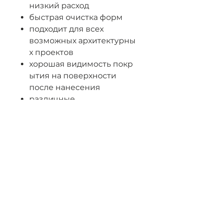
низкий расход
быстрая очистка форм
подходит для всех
возможных архитектурны
х проектов
хорошая видимость покр
ытия на поверхности
после нанесения
различные
варианты распыления-
нанесения
отсутствие ограничений
в выборе
материала форм
быстрый и легкий смыв
Характеристики: