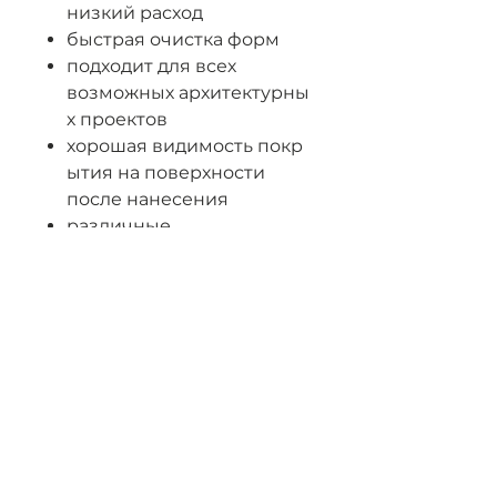
низкий расход
быстрая очистка форм
подходит для всех
возможных архитектурны
х проектов
хорошая видимость покр
ытия на поверхности
после нанесения
различные
варианты распыления-
нанесения
отсутствие ограничений
в выборе
материала форм
быстрый и легкий смыв
Характеристики: