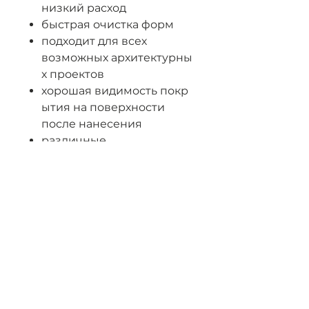
низкий расход
быстрая очистка форм
подходит для всех
возможных архитектурны
х проектов
хорошая видимость покр
ытия на поверхности
после нанесения
различные
варианты распыления-
нанесения
отсутствие ограничений
в выборе
материала форм
быстрый и легкий смыв
Характеристики: