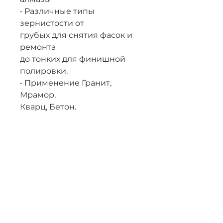
• Различные типы
зернистости от
грубых для снятия фасок и
ремонта
до тонких для финишной
полировки.
• Применение Гранит,
Мрамор,
Кварц, Бетон.
• Быстрая скорость работы,
долговечность, отличный
блеск,
отсутствие царапин.
Blog