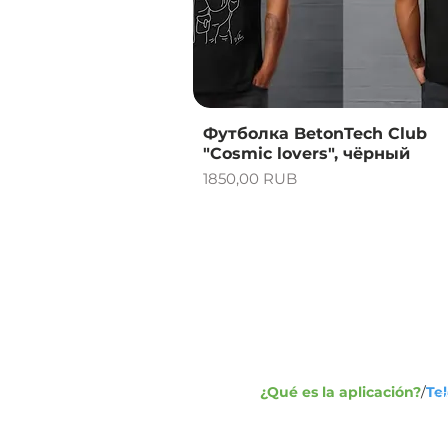
Vista rápida
Футболка BetonTech Club
"Cosmic lovers", чёрный
Precio
1850,00 RUB
Dirección:
1
Ca
+7
Telefax
¿Qué es la aplicación?
/
Te
+7