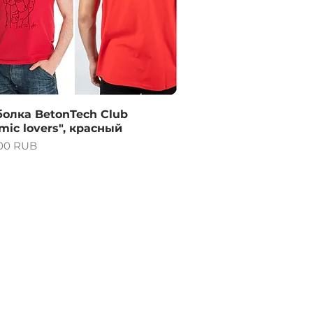
Vista rápida
олка BetonTech Club
mic lovers", красный
o
,00 RUB