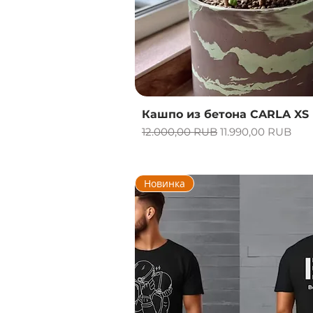
Vista rápida
Кашпо из бетона CARLA XS
Precio
Precio de oferta
12.000,00 RUB
11.990,00 RUB
Новинка