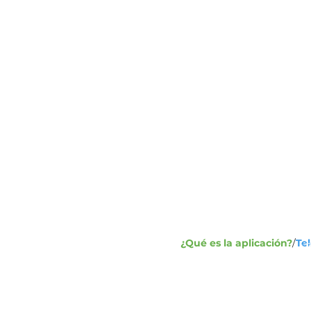
Dirección:
1
Ca
+7
Telefax
¿Qué es la aplicación?
/
Te
+7
in
Escríbenos: