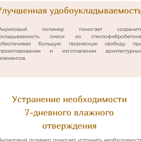
Улучшенная удобоукладываемост
Акриловый полимер помогает сохранит
укладываемость смеси из стеклофибробетона
обеспечивая б
о
льшую творческую свободу пр
проектировании и изготовлении архитектурны
элементов.
Устранение необходимости
7-дневного влажного
отверждения
Акриловый полимер помогает устранить необходимост