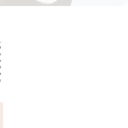
,
й
ю
н
й
и
х
ь