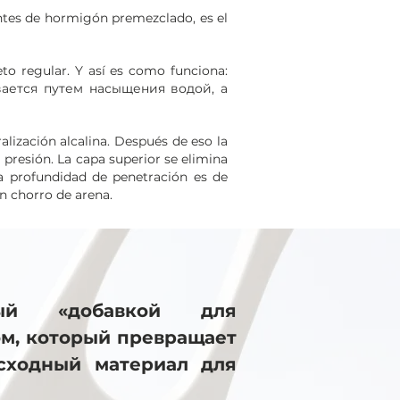
antes de hormigón premezclado, es el
eto regular. Y así es como funciona:
ивается путем насыщения водой, а
alización alcalina. Después de eso la
presión. La capa superior se elimina
La profundidad de penetración es de
n chorro de arena.
ый «добавкой для
ом, который превращает
осходный материал для