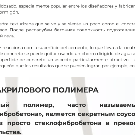
ldosado, especialmente popular entre los diseñadores y fabric
hormigón.
iedra texturizada que se ve y se siente un poco como el concr
surface. После распалубки бетонная поверхность подготавл
й гель.
 reacciona con la superficie del cemento, lo que lleva a la neutr
e concreto se puede quitar usando un chorro dirigido de agua a 
uperficie de concreto un aspecto particularmente atractivo. 
queño que los resultados que se pueden lograr, por ejemplo, co
АКРИЛОВОГО ПОЛИМЕРА
овый полимер
, часто называем
ибробетона», является секретным соус
з просто стеклофибробетона в прев
льства.