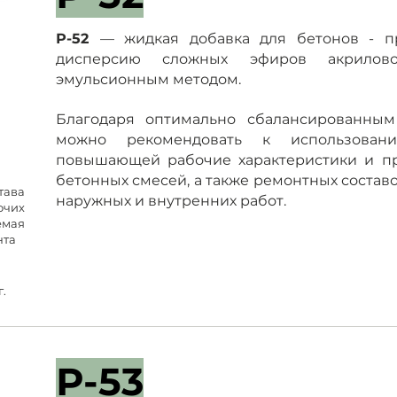
Р-52
— жидкая добавка для бетонов - п
дисперсию сложных эфиров акрилово
эмульсионным методом.
Благодаря оптимально сбалансированным
можно рекомендовать к использован
повышающей рабочие характеристики и пр
бетонных смесей, а также ремонтных составо
ава
наружных и внутренних работ.
чих
мая
нта
г.
Р-53