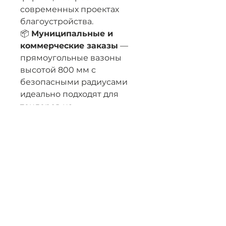
современных проектах
благоустройства.
📦
Муниципальные и
коммерческие заказы
—
прямоугольные вазоны
высотой 800 мм с
безопасными радиусами
идеально подходят для
тендеров на
благоустройство городских
пространств и проектов
крупных застройщиков.
🎯
Расширение
ассортимента
— модель
BONO H
дополняет
существующую линейку
(
BONO M
1200×400×440 мм
и
BONO S
800×400×440 мм)