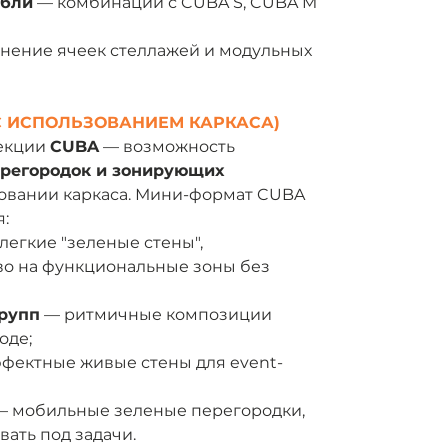
мбли
— комбинации с CUBA S, CUBA M
нение ячеек стеллажей и модульных
С ИСПОЛЬЗОВАНИЕМ КАРКАСА)
лекции
CUBA
— возможность
регородок и зонирующих
овании каркаса. Мини-формат CUBA
:
легкие "зеленые стены",
о на функциональные зоны без
рупп
— ритмичные композиции
оде;
фектные живые стены для event-
 мобильные зеленые перегородки,
ать под задачи.