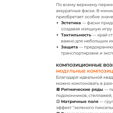
По всему верхнему пери
аккуратные фаски. В мини
приобретает особое значе
Эстетика
— фаски прида
создавая изящную игру с
Тактильность
— край ст
важно для небольших и
Защита
— предохраняют
транспортировке и эксп
КОМПОЗИЦИОННЫЕ ВО
МОДУЛЬНЫЕ КОМПОЗИ
Благодаря идеальной ква
можно компоновать в раз
🔲
Ритмические ряды
— ли
подоконников, стеллажей;
🔳
Матричные поля
— груп
эффект "зеленого пиксельн