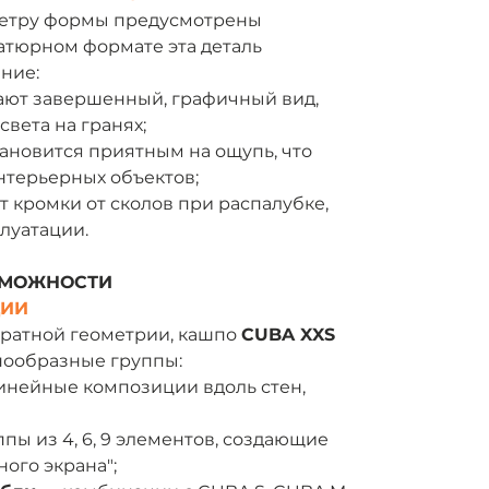
метру формы предусмотрены
атюрном формате эта деталь
ние:
ют завершенный, графичный вид,
вета на гранях;
ановится приятным на ощупь, что
нтерьерных объектов;
 кромки от сколов при распалубке,
луатации.
ЗМОЖНОСТИ
ЦИИ
дратной геометрии, кашпо
CUBA XXS
нообразные группы:
нейные композиции вдоль стен,
пы из 4, 6, 9 элементов, создающие
ого экрана";