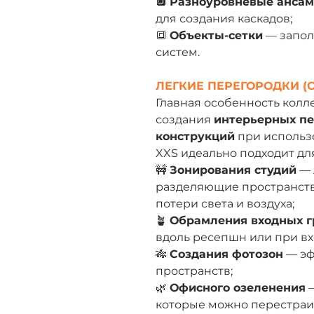
🔲
Разноуровневые анса
для создания каскадов;
🔳
Объекты-сетки
— запол
систем.
ЛЕГКИЕ ПЕРЕГОРОДКИ (
Главная особенность кол
создания
интерьерных пе
конструкций
при использ
XXS идеально подходит для
🚧
Зонирования студий
— 
разделяющие пространств
потери света и воздуха;
🪴
Обрамления входных г
вдоль ресепшн или при вх
🎋
Создания фотозон
— эф
пространств;
🌿
Офисного озеленения
—
которые можно перестраив