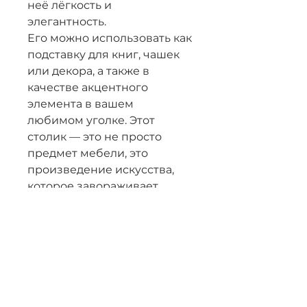
неё лёгкость и
элегантность.
Его можно использовать как
подставку для книг, чашек
или декора, а также в
качестве акцентного
элемента в вашем
любимом уголке. Этот
столик — это не просто
предмет мебели, это
произведение искусства,
которое завораживает
взгляды и радует своей
красотой в любой
обстановке.
Высота 52 см
Диаметр 35 см