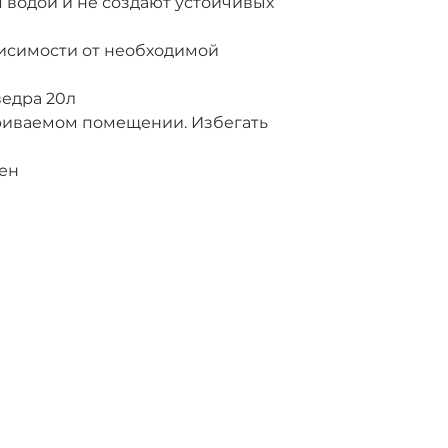
 водой и не создают устойчивых
ависимости от необходимой
ведра 20л
триваемом помещении. Избегать
чен
98095,
г. Санкт-Петербург
Магазин
.Швецова дом 23Б
Обучение
 (966) 925-20-22