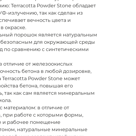
нию: Terracotta Powder Stone обладает
УФ-излучению, так как сделан из
спечивает вечность цвета и
в окраске.
льный порошок является натуральным
го безопасным для окружающей среды
ед по сравнению с синтетическими
в отличие от железоокислых
чность бетона в любой дозировке,
 Terracotta Powder Stone может
ойства бетона, повышая его
ь, так как сам является минеральным
мола.
 с материалом: в отличие от
, при работе с которыми формы,
е и рабочее помещение
етоном, натуральные минеральные