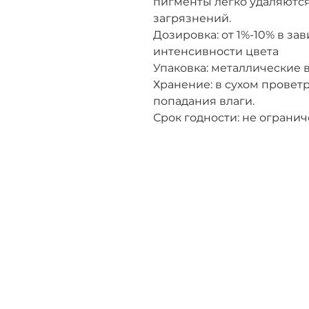
пигменты легко удаляются
загрязнений.
Дозировка: от 1%-10% в з
интенсивности цвета
Упаковка: металлические 
Хранение: в сухом прове
попадания влаги.
Срок годности: не ограни
Адрес:
1
ул
+7
Телефон