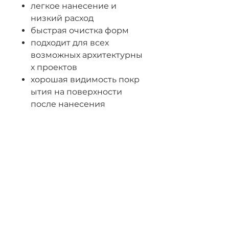
легкое нанесение и
низкий расход
быстрая очистка форм
подходит для всех
возможных архитектурны
х проектов
хорошая видимость покр
ытия на поверхности
после нанесения
различные
варианты распыления-
нанесения
отсутствие ограничений
в выборе
материала форм
быстрый и легкий смыв
Характеристики: