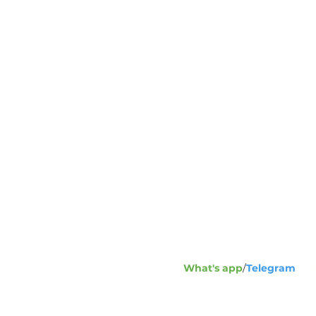
Адрес:
1
ул
+7
Телефон
What's app
/
Telegram
+7
in
Напишите нам: