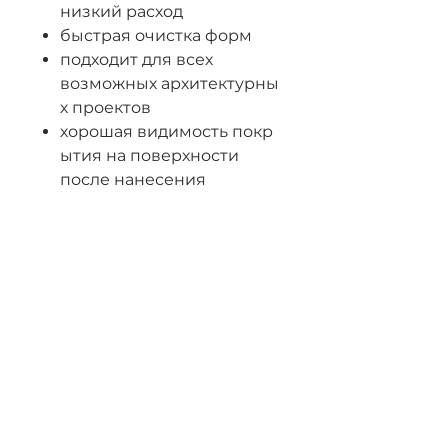
низкий расход
быстрая очистка форм
подходит для всех
возможных архитектурны
х проектов
хорошая видимость покр
ытия на поверхности
после нанесения
различные
варианты распыления-
нанесения
отсутствие ограничений
в выборе
материала форм
быстрый и легкий смыв
Характеристики: