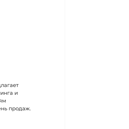
лагает 
инга и 
ям 
ень продаж.