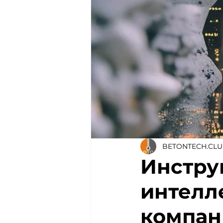
BETONTECH.CL
Инстру
интелл
компани