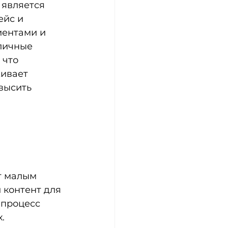
является 
йс и 
ентами и 
личные 
 что 
ивает 
высить 
т малым 
 контент для 
 процесс 
.