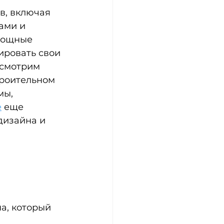
в, включая 
ами и 
мощные 
ровать свои 
ссмотрим 
роительном 
ы, 
е
 еще 
дизайна и 
а, который 