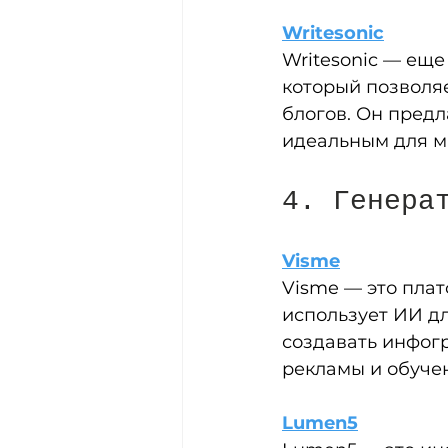
Writesonic
Writesonic — еще
который позволяе
блогов. Он предл
идеальным для м
4. Генера
Visme
Visme — это плат
использует ИИ д
создавать инфог
рекламы и обуче
Lumen5