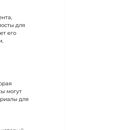
нта, 
посты для 
т его 
и.
орая 
ы могут 
риалы для 