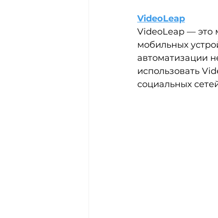
VideoLeap
VideoLeap — это
мобильных устрой
автоматизации н
использовать Vid
социальных сетей