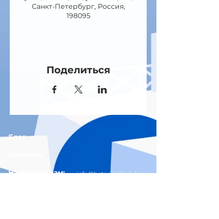
Санкт-Петербург, Россия,
198095
Поделиться
Блог
Контакты
Напишите нам:
info@betontech.club
Адрес:
198095,
г. Санкт-Петербург
ул.Швецова дом 23Б
+7 (966) 925-20-22
Телефон