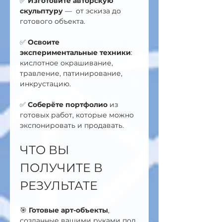
✅ 
Изготовите авторскую 
скульптуру
 —  от эскиза до 
готового объекта.
✅ 
Освоите 
экспериментальные техники
: 
кислотное окрашивание, 
травление, патинирование, 
инкрустацию.
✅ 
Соберёте портфолио
 из 
готовых работ, которые можно 
экспонировать и продавать.
ЧТО ВЫ 
ПОЛУЧИТЕ В 
РЕЗУЛЬТАТЕ
🎯 
Готовые арт-объекты
, 
созданные вашими руками под 