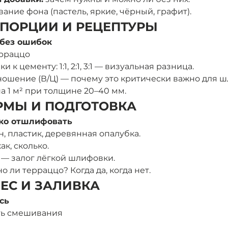
ание фона (пастель, яркие, чёрный, графит).
РОПОРЦИИ И РЕЦЕПТУРЫ 
 без ошибок
рраццо 
к цементу: 1:1, 2:1, 3:1 — визуальная разница.
ошение (В/Ц) — почему это критически важно для ш
 1 м² при толщине 20–40 мм.
ОРМЫ И ПОДГОТОВКА 
гко отшлифовать
, пластик, деревянная опалубка.
ак, сколько.
 — залог лёгкой шлифовки.
 ли терраццо? Когда да, когда нет.
МЕС И ЗАЛИВКА
сь
ть смешивания