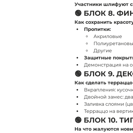
Участники шлифуют с
🟢 БЛОК 8. Ф
Как сохранить красот
Пропитки:
Акриловые 
Полиуретанов
Другие
Защитные покрыти
Демонстрация на об
🟢 БЛОК 9. Д
Как сделать террацц
Вкрапления: кусочк
Двойной замес: два
Заливка слоями (цв
Терраццо на вертик
🟢 БЛОК 10. 
На что жалуются нови