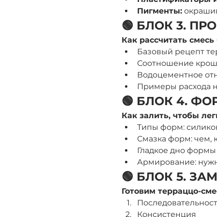
Пигменты:
 окрашив
🟢 БЛОК 3. П
Как рассчитать смесь
Базовый рецепт те
Соотношение крошки 
Водоцементное отн
Примеры расхода на
🟢 БЛОК 4. Ф
Как залить, чтобы ле
Типы форм: силикон
Смазка форм: чем, к
Гладкое дно формы
Армирование: нужно
🟢 БЛОК 5. ЗА
Готовим терраццо-сме
Последовательнос
Консистенция