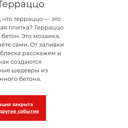
 Терраццо
 что терраццо — это
кая плитка? Терраццо
 бетон. Это мозаика,
ёте сами. От заливки
 блеска расскажем и
как создаются
ные шедевры из
ного бетона.
ация закрыта
другие события