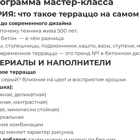
рограмма мастер-класса
РИЯ: что такое терраццо на самом
 до современного дизайна
почему техника жива 500 лет.
бетон  — в чём разница.
ы, столешницы, подоконники, кашпо, вазы, ступени,
современное терраццо — это тренд №1 в бетонном ди
АТЕРИАЛЫ И НАПОЛНИТЕЛИ 
ивое терраццо
 серый? Влияние на цвет и восприятие крошки.
шка):
ная, деликатная)
чная, контрастная)
ая, химически стойкая)
ркальная 
ские комбинации
ер меняет характер рисунка.
 добавки:
 зачем нужны и можно ли без них.