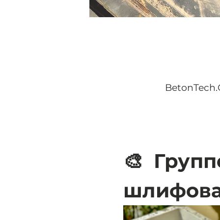
BetonTech.
🎨  Груп
шлифова