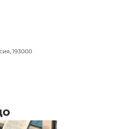
сия, 193000
цо