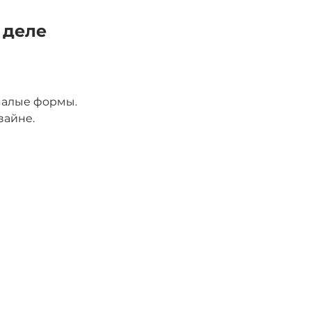
 деле 
 малые формы.
зайне.