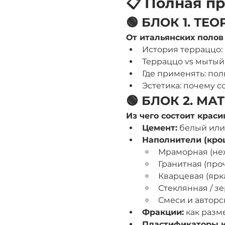
📋 Полная п
🟢 БЛОК 1. ТЕО
От итальянских полов
История терраццо: 
Терраццо vs мытый 
Где применять: пол
Эстетика: почему 
🟢 БЛОК 2. М
Из чего состоит крас
Цемент:
 белый или
Наполнители (кро
Мраморная (неж
Гранитная (про
Кварцевая (ярк
Стеклянная / зе
Смеси и автор
Фракции:
 как разм
Пластификаторы и