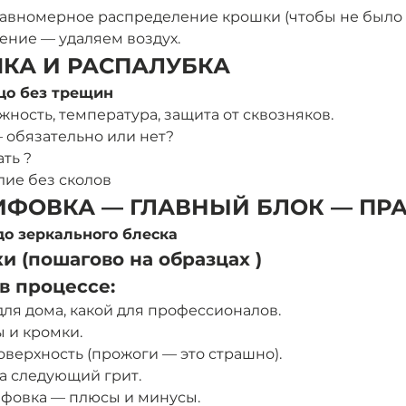
равномерное распределение крошки (чтобы не было п
ение — удаляем воздух.
УШКА И РАСПАЛУБКА 
цо без трещин
жность, температура, защита от сквозняков.
 обязательно или нет?
ть ?
ие без сколов 
ЛИФОВКА — ГЛАВНЫЙ БЛОК — ПР
о зеркального блеска
и (пошагово на образцах )
в процессе:
ля дома, какой для профессионалов.
 и кромки.
оверхность (прожоги — это страшно).
а следующий грит.
ифовка — плюсы и минусы.