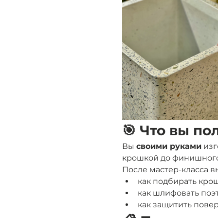
🎯 Что вы по
Вы 
своими руками
 из
крошкой до финишного 
После мастер-класса вы
как подбирать кро
как шлифовать поэ
как защитить пове