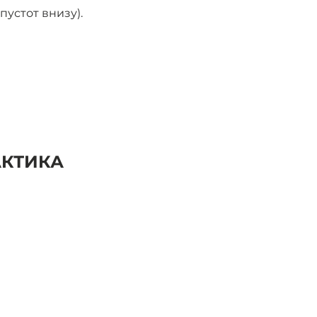
устот внизу).
АКТИКА