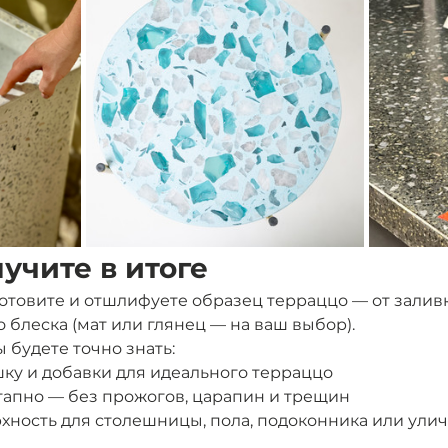
лучите в итоге
готовите и отшлифуете образец терраццо — от заливк
блеска (мат или глянец — на ваш выбор).
 будете точно знать:
шку и добавки для идеального терраццо
тапно — без прожогов, царапин и трещин
рхность для столешницы, пола, подоконника или ули