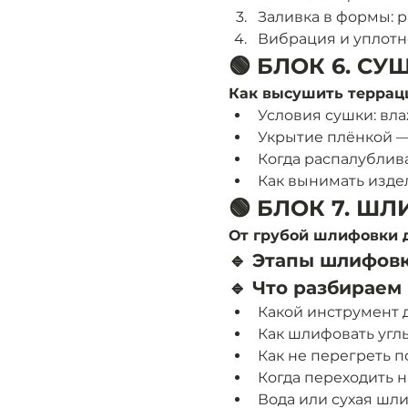
Заливка в формы: 
Вибрация и уплотн
🟢 БЛОК 6. С
Как высушить террац
Условия сушки: вла
Укрытие плёнкой —
Когда распалублива
Как вынимать издел
🟢 БЛОК 7. Ш
От грубой шлифовки д
🔹 Этапы шлифовк
🔹 Что разбираем 
Какой инструмент д
Как шлифовать углы
Как не перегреть п
Когда переходить н
Вода или сухая шл