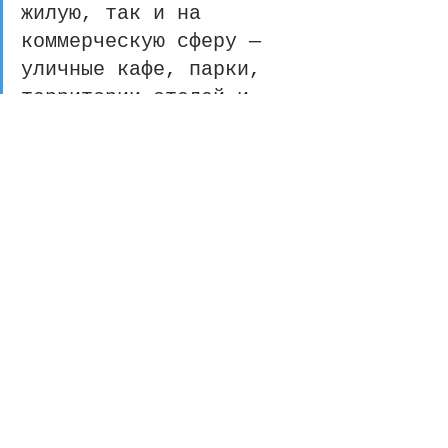
жилую, так и на 
коммерческую сферу — 
уличные кафе, парки, 
территории отелей и 
курортов. Проект SA 
2023 — это не просто 
мебель, это философия 
нового отношения к 
общественным 
пространствам, дизайну 
и экологии, которая, 
безусловно, найдет 
отклик в сердцах 
людей, стремящихся к 
гармонии с окружающим 
миром.